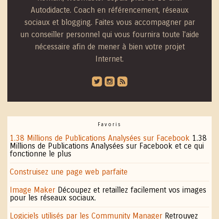
Autodidacte. Coach en référencement, réseaux
sociaux et blogging. Faites vous accompagner par
un conseiller personnel qui vous fournira toute l'aide
nécessaire afin de mener à bien votre projet
Internet.
roundedtwitterbird
roundedinstagram
roundedblip
Favoris
1.38 Millions de Publications Analysées sur Facebook
1.38
Millions de Publications Analysées sur Facebook et ce qui
fonctionne le plus
Construisez une page web parfaite
Image Maker
Découpez et retaillez facilement vos images
pour les réseaux sociaux.
Logiciels utilisés par les Community Manager
Retrouvez