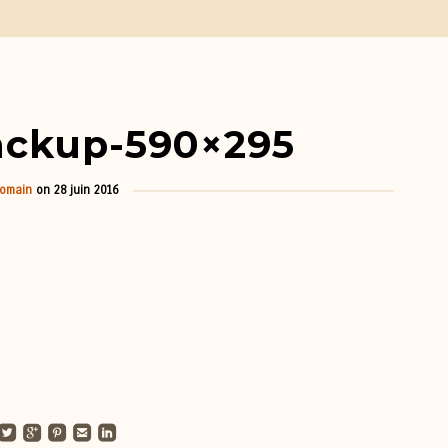
ckup-590×295
omain
on
28 juin 2016
undedtwitterbird
roundedgoogleplus
roundedpinterest
roundedemail
roundedlinkedin