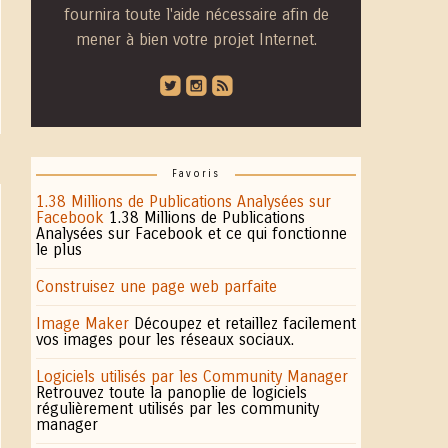
fournira toute l'aide nécessaire afin de
mener à bien votre projet Internet.
roundedtwitterbird
roundedinstagram
roundedblip
Favoris
1.38 Millions de Publications Analysées sur
Facebook
1.38 Millions de Publications
Analysées sur Facebook et ce qui fonctionne
le plus
Construisez une page web parfaite
Image Maker
Découpez et retaillez facilement
vos images pour les réseaux sociaux.
Logiciels utilisés par les Community Manager
Retrouvez toute la panoplie de logiciels
régulièrement utilisés par les community
manager