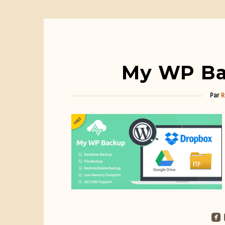
My WP Ba
Par
R
roundedfacebook
ro