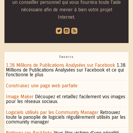
un conseiller personnel qui vous fournira toute l'aide
nécessaire afin de mener à bien votre projet
Internet.
roundedtwitterbird
roundedinstagram
roundedblip
Favoris
1.38 Millions de Publications Analysées sur Facebook
1.38
Millions de Publications Analysées sur Facebook et ce qui
fonctionne le plus
Construisez une page web parfaite
Image Maker
Découpez et retaillez facilement vos images
pour les réseaux sociaux.
Logiciels utilisés par les Community Manager
Retrouvez
toute la panoplie de logiciels régulièrement utilisés par les
community manager
Nettoyer ses Backlinks
Vous êtes victime d’une pénalité,