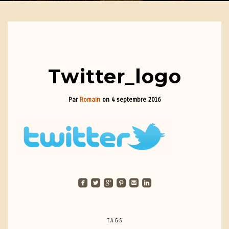
Twitter_logo
Par
Romain
on
4 septembre 2016
roundedfacebook
roundedtwitterbird
roundedgoogleplus
roundedpinterest
roundedemail
roundedlinkedin
TAGS