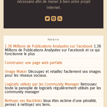
nécessaire afin de mener à bien votre projet
Internet.
roundedtwitterbird
roundedinstagram
roundedblip
Favoris
1.38 Millions de Publications Analysées sur Facebook
1.38
Millions de Publications Analysées sur Facebook et ce qui
fonctionne le plus
Construisez une page web parfaite
Image Maker
Découpez et retaillez facilement vos images
pour les réseaux sociaux.
Logiciels utilisés par les Community Manager
Retrouvez
toute la panoplie de logiciels régulièrement utilisés par les
community manager
Nettoyer ses Backlinks
Vous êtes victime d’une pénalité,
pensez à nettoyez vos liens..