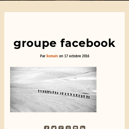
groupe facebook
Par
Romain
on
17 octobre 2016
roundedfacebook
roundedtwitterbird
roundedgoogleplus
roundedpinterest
roundedemail
roundedlinkedin