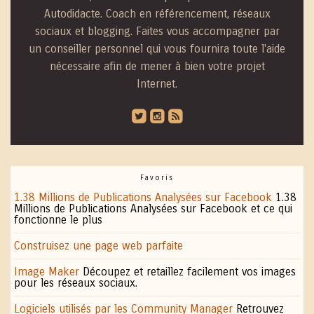
Autodidacte. Coach en référencement, réseaux
sociaux et blogging. Faites vous accompagner par
un conseiller personnel qui vous fournira toute l'aide
nécessaire afin de mener à bien votre projet
Internet.
roundedtwitterbird
roundedinstagram
roundedblip
Favoris
1.38 Millions de Publications Analysées sur Facebook
1.38
Millions de Publications Analysées sur Facebook et ce qui
fonctionne le plus
Construisez une page web parfaite
Image Maker
Découpez et retaillez facilement vos images
pour les réseaux sociaux.
Logiciels utilisés par les Community Manager
Retrouvez