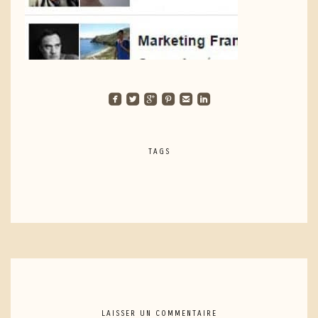
roundedfacebook
roundedtwitterbird
roundedgoogleplus
roundedpinterest
roundedemail
roundedlinkedin
TAGS
LAISSER UN COMMENTAIRE