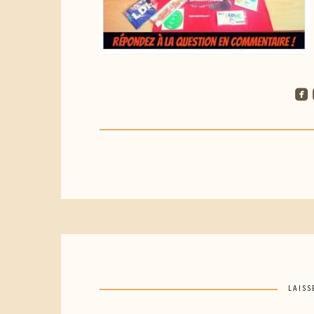
roundedfacebook
ro
LAISS