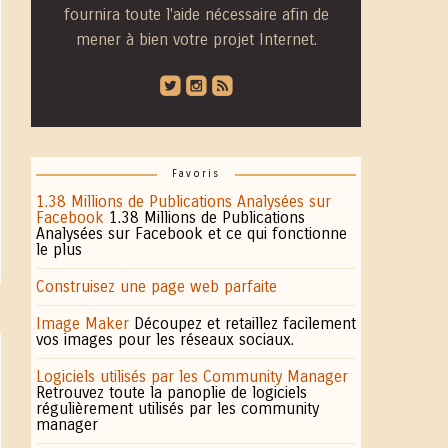
fournira toute l'aide nécessaire afin de
mener à bien votre projet Internet.
roundedtwitterbird
roundedinstagram
roundedblip
Favoris
1.38 Millions de Publications Analysées sur
Facebook
1.38 Millions de Publications
Analysées sur Facebook et ce qui fonctionne
le plus
Construisez une page web parfaite
Image Maker
Découpez et retaillez facilement
vos images pour les réseaux sociaux.
Logiciels utilisés par les Community Manager
Retrouvez toute la panoplie de logiciels
régulièrement utilisés par les community
manager