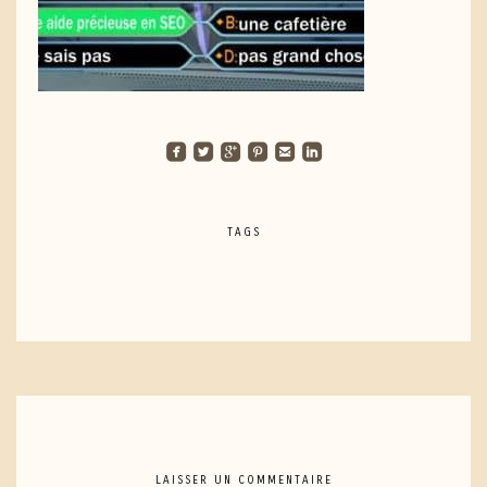
roundedfacebook
roundedtwitterbird
roundedgoogleplus
roundedpinterest
roundedemail
roundedlinkedin
TAGS
LAISSER UN COMMENTAIRE