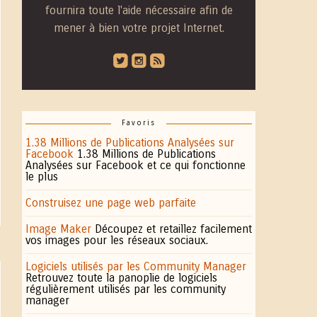
fournira toute l'aide nécessaire afin de
mener à bien votre projet Internet.
roundedtwitterbird
roundedinstagram
roundedblip
Favoris
1.38 Millions de Publications Analysées sur
Facebook
1.38 Millions de Publications
Analysées sur Facebook et ce qui fonctionne
le plus
Construisez une page web parfaite
Image Maker
Découpez et retaillez facilement
vos images pour les réseaux sociaux.
Logiciels utilisés par les Community Manager
Retrouvez toute la panoplie de logiciels
régulièrement utilisés par les community
manager