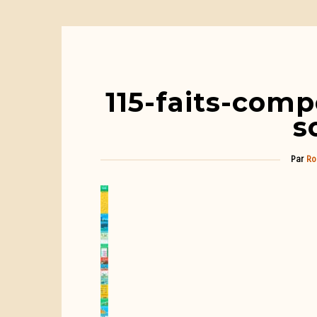
115-faits-com
s
Par
Ro