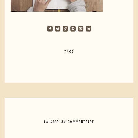
roundedfacebook
roundedtwitterbird
roundedgoogleplus
roundedpinterest
roundedemail
roundedlinkedin
TAGS
LAISSER UN COMMENTAIRE