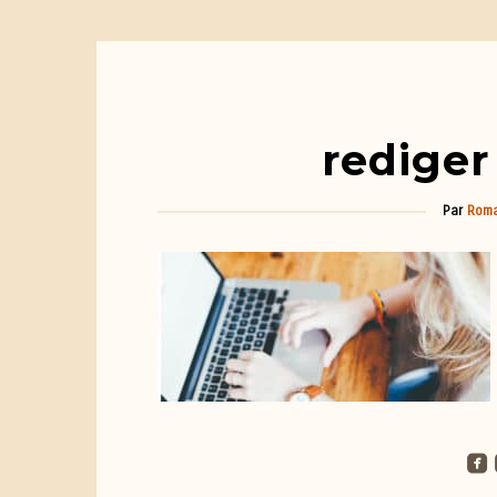
rediger
Par
Roma
roundedfacebook
ro