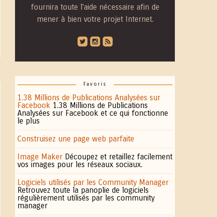
fournira toute l'aide nécessaire afin de
mener à bien votre projet Internet.
roundedtwitterbird
roundedinstagram
roundedblip
Favoris
1.38 Millions de Publications Analysées sur
Facebook
1.38 Millions de Publications
Analysées sur Facebook et ce qui fonctionne
le plus
Construisez une page web parfaite
Image Maker
Découpez et retaillez facilement
vos images pour les réseaux sociaux.
Logiciels utilisés par les Community Manager
Retrouvez toute la panoplie de logiciels
régulièrement utilisés par les community
manager