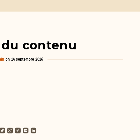
 du contenu
in
on
14 septembre 2016
undedtwitterbird
roundedgoogleplus
roundedpinterest
roundedemail
roundedlinkedin