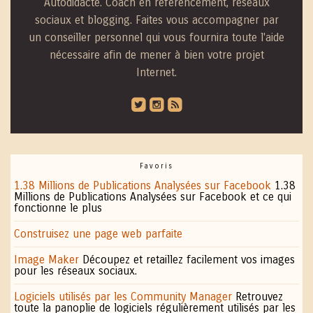
Autodidacte. Coach en référencement, réseaux
sociaux et blogging. Faites vous accompagner par
un conseiller personnel qui vous fournira toute l'aide
nécessaire afin de mener à bien votre projet
Internet.
roundedtwitterbird
roundedinstagram
roundedblip
Favoris
1.38 Millions de Publications Analysées sur Facebook
1.38
Millions de Publications Analysées sur Facebook et ce qui
fonctionne le plus
Construisez une page web parfaite
Image Maker
Découpez et retaillez facilement vos images
pour les réseaux sociaux.
Logiciels utilisés par les Community Manager
Retrouvez
toute la panoplie de logiciels régulièrement utilisés par les