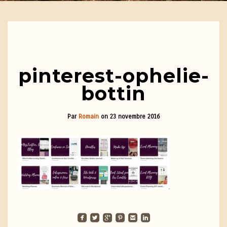
pinterest-ophelie-
bottin
Par
Romain
on
23 novembre 2016
roundedfacebook
roundedtwitterbird
roundedgoogleplus
roundedpinterest
roundedemail
roundedlinkedin