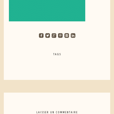
roundedfacebook
roundedtwitterbird
roundedgoogleplus
roundedpinterest
roundedemail
roundedlinkedin
TAGS
LAISSER UN COMMENTAIRE