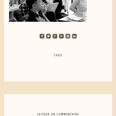
roundedfacebook
roundedtwitterbird
roundedgoogleplus
roundedpinterest
roundedemail
roundedlinkedin
TAGS
LAISSER UN COMMENTAIRE