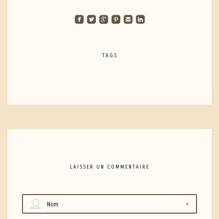
roundedfacebook
roundedtwitterbird
roundedgoogleplus
roundedpinterest
roundedemail
roundedlinkedin
TAGS
LAISSER UN COMMENTAIRE
Nom