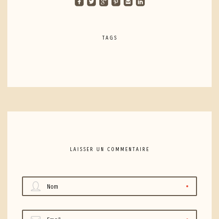
roundedfacebook
roundedtwitterbird
roundedgoogleplus
roundedpinterest
roundedemail
roundedlinkedin
TAGS
LAISSER UN COMMENTAIRE
Nom