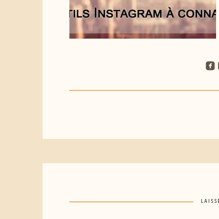
roundedfacebook
ro
LAISS