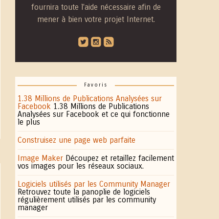
fournira toute l'aide nécessaire afin de
mener à bien votre projet Internet.
roundedtwitterbird
roundedinstagram
roundedblip
Favoris
1.38 Millions de Publications Analysées sur
Facebook
1.38 Millions de Publications
Analysées sur Facebook et ce qui fonctionne
le plus
Construisez une page web parfaite
Image Maker
Découpez et retaillez facilement
vos images pour les réseaux sociaux.
Logiciels utilisés par les Community Manager
Retrouvez toute la panoplie de logiciels
régulièrement utilisés par les community
manager