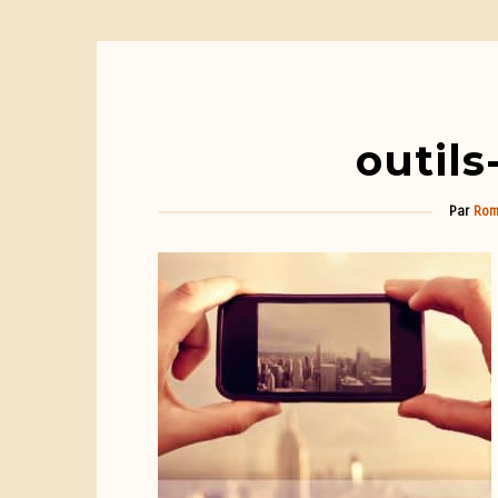
outil
Par
Rom