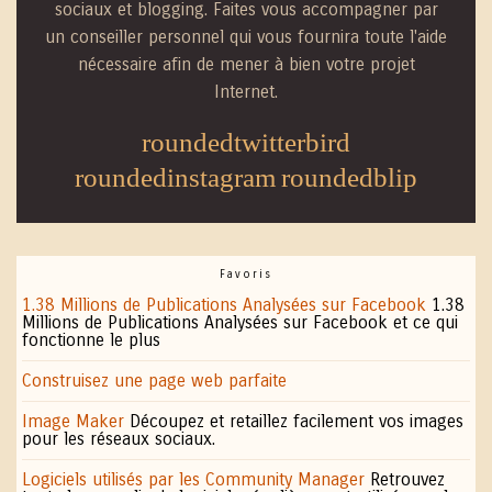
sociaux et blogging. Faites vous accompagner par
un conseiller personnel qui vous fournira toute l'aide
nécessaire afin de mener à bien votre projet
Internet.
roundedtwitterbird
roundedinstagram
roundedblip
Favoris
1.38 Millions de Publications Analysées sur Facebook
1.38
Millions de Publications Analysées sur Facebook et ce qui
fonctionne le plus
Construisez une page web parfaite
Image Maker
Découpez et retaillez facilement vos images
pour les réseaux sociaux.
Logiciels utilisés par les Community Manager
Retrouvez