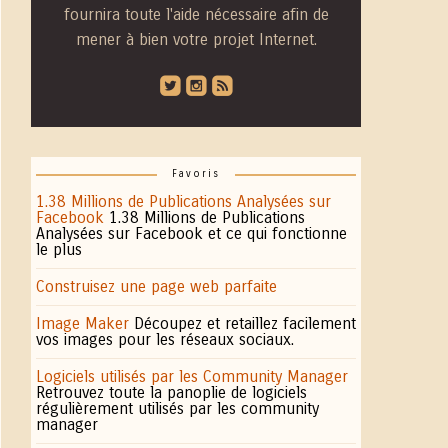
fournira toute l'aide nécessaire afin de
mener à bien votre projet Internet.
roundedtwitterbird
roundedinstagram
roundedblip
Favoris
1.38 Millions de Publications Analysées sur
Facebook
1.38 Millions de Publications
Analysées sur Facebook et ce qui fonctionne
le plus
Construisez une page web parfaite
Image Maker
Découpez et retaillez facilement
vos images pour les réseaux sociaux.
Logiciels utilisés par les Community Manager
Retrouvez toute la panoplie de logiciels
régulièrement utilisés par les community
manager