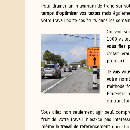
Pour drainer un maximum de trafic sur votre
temps d’optimiser vos textes
mais égalemen
votre travail porte ces fruits dans les semai
On voit so
1000 visit
vous fiez 
c’était vr
premier).
Je vais vo
votre nomb
méthode fon
Peut-être p
ou transfor
Vous allez non seulement agir seul, compre
fruit de votre travail, n’est-ce pas intére
même le travail de référencement
, qui est 