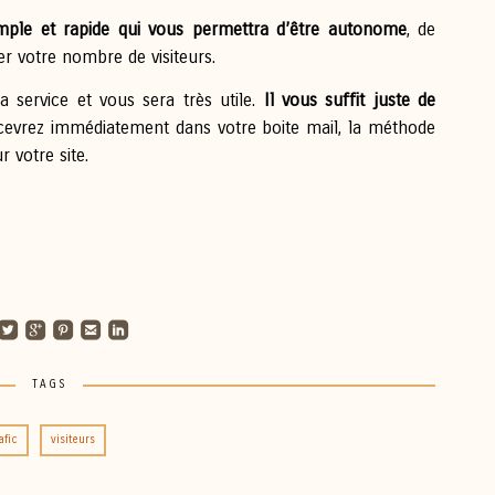
mple et rapide qui vous permettra d’être autonome
, de
r votre nombre de visiteurs.
a service et vous sera très utile.
Il vous suffit juste de
cevrez immédiatement dans votre boite mail, la méthode
 votre site.
undedtwitterbird
roundedgoogleplus
roundedpinterest
roundedemail
roundedlinkedin
TAGS
afic
visiteurs