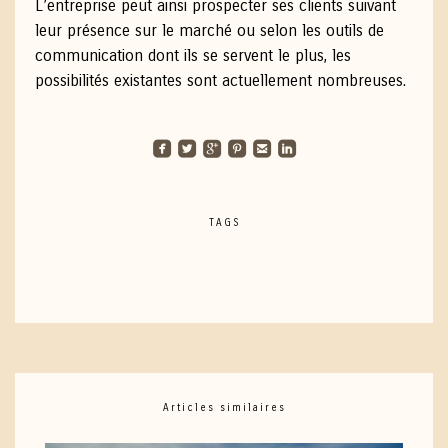
L’entreprise peut ainsi prospecter ses clients suivant
leur présence sur le marché ou selon les outils de
communication dont ils se servent le plus, les
possibilités existantes sont actuellement nombreuses.
roundedfacebook
roundedtwitterbird
roundedgoogleplus
roundedpinterest
roundedemail
roundedlinkedin
TAGS
Articles similaires