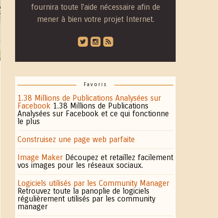
fournira toute l'aide nécessaire afin de
mener à bien votre projet Internet.
roundedtwitterbird
roundedinstagram
roundedblip
Favoris
1.38 Millions de Publications Analysées sur
Facebook
1.38 Millions de Publications
Analysées sur Facebook et ce qui fonctionne
le plus
Construisez une page web parfaite
Image Maker
Découpez et retaillez facilement
vos images pour les réseaux sociaux.
Logiciels utilisés par les Community Manager
Retrouvez toute la panoplie de logiciels
régulièrement utilisés par les community
manager