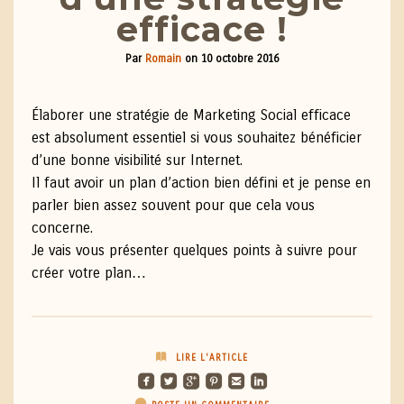
efficace !
Par
Romain
on
10 octobre 2016
Élaborer une stratégie de Marketing Social efficace
est absolument essentiel si vous souhaitez bénéficier
d’une bonne visibilité sur Internet.
Il faut avoir un plan d’action bien défini et je pense en
parler bien assez souvent pour que cela vous
concerne.
Je vais vous présenter quelques points à suivre pour
créer votre plan…
LIRE L'ARTICLE
roundedfacebook
roundedtwitterbird
roundedgoogleplus
roundedpinterest
roundedemail
roundedlinkedin