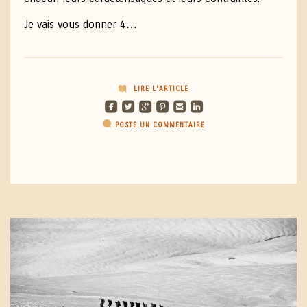
Je vais vous donner 4…
LIRE L'ARTICLE
roundedfacebook
roundedtwitterbird
roundedgoogleplus
roundedpinterest
roundedemail
roundedlinkedin
POSTE UN COMMENTAIRE