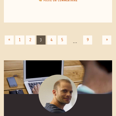
POSTE UN COMMENTAIRE
«
»
1
2
4
5
9
3
…